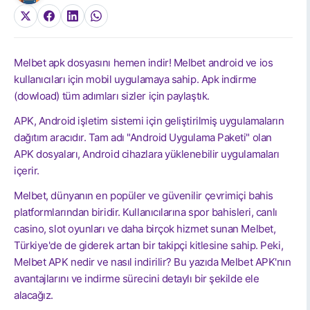
Melbet apk dosyasını hemen indir! Melbet android ve ios
kullanıcıları için mobil uygulamaya sahip. Apk indirme
(dowload) tüm adımları sizler için paylaştık.
APK, Android işletim sistemi için geliştirilmiş uygulamaların
dağıtım aracıdır. Tam adı "Android Uygulama Paketi" olan
APK dosyaları, Android cihazlara yüklenebilir uygulamaları
içerir.
Melbet, dünyanın en popüler ve güvenilir çevrimiçi bahis
platformlarından biridir. Kullanıcılarına spor bahisleri, canlı
casino, slot oyunları ve daha birçok hizmet sunan Melbet,
Türkiye'de de giderek artan bir takipçi kitlesine sahip. Peki,
Melbet APK nedir ve nasıl indirilir? Bu yazıda Melbet APK'nın
avantajlarını ve indirme sürecini detaylı bir şekilde ele
alacağız.