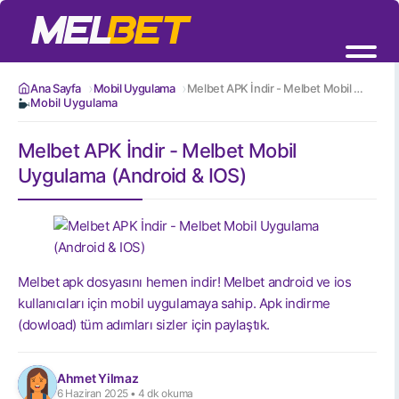
Ana Sayfa
Mobil Uygulama
Melbet APK İndir - Melbet Mobil Uygulama (Android & IOS)
Mobil Uygulama
Melbet APK İndir - Melbet Mobil
Uygulama (Android & IOS)
Melbet apk dosyasını hemen indir! Melbet android ve ios
kullanıcıları için mobil uygulamaya sahip. Apk indirme
(dowload) tüm adımları sizler için paylaştık.
Ahmet Yilmaz
6 Haziran 2025
• 4 dk okuma