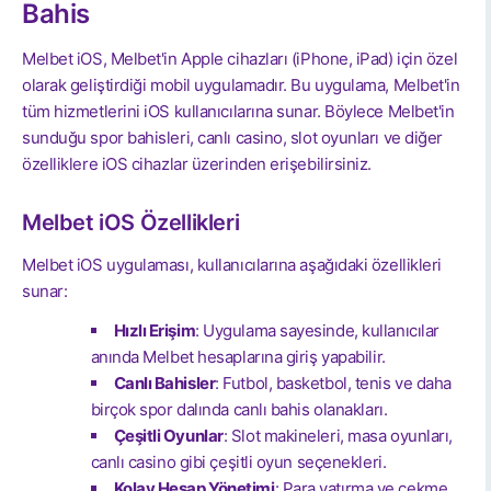
Bahis
Melbet iOS, Melbet'in Apple cihazları (iPhone, iPad) için özel
olarak geliştirdiği mobil uygulamadır. Bu uygulama, Melbet'in
tüm hizmetlerini iOS kullanıcılarına sunar. Böylece Melbet'in
sunduğu spor bahisleri, canlı casino, slot oyunları ve diğer
özelliklere iOS cihazlar üzerinden erişebilirsiniz.
Melbet iOS Özellikleri
Melbet iOS uygulaması, kullanıcılarına aşağıdaki özellikleri
sunar:
Hızlı Erişim
: Uygulama sayesinde, kullanıcılar
anında Melbet hesaplarına giriş yapabilir.
Canlı Bahisler
: Futbol, basketbol, tenis ve daha
birçok spor dalında canlı bahis olanakları.
Çeşitli Oyunlar
: Slot makineleri, masa oyunları,
canlı casino gibi çeşitli oyun seçenekleri.
Kolay Hesap Yönetimi
: Para yatırma ve çekme