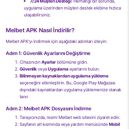
7/24 Müşteri Desteği
: Herhangi bir sorunda,
uygulama üzerinden müşteri destek ekibine hızlıca
ulaşabilirsiniz.
Melbet APK Nasıl İndirilir?
Melbet APK'yı indirmek için aşağıdaki adımları izleyin:
Adım 1: Güvenlik Ayarlarını Değiştirme
Cihazınızın
Ayarlar
bölümüne gidin.
Güvenlik
veya
Uygulama
ayarlarını bulun.
Bilinmeyen kaynaklardan uygulama yükleme
seçeneğini etkinleştirin. Bu, Google Play Mağazası
dışındaki kaynaklardan uygulama yüklemenize olanak
tanır.
Adım 2: Melbet APK Dosyasını İndirme
Tarayıcınızda, resmi Melbet web sitesini ziyaret edin.
Sayfanın alt kısmında veya yardım menüsünde
Mobil