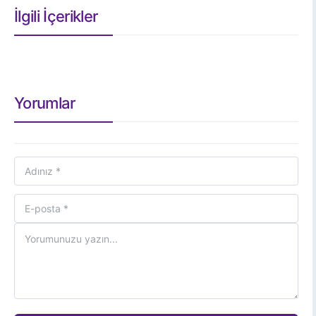
İlgili İçerikler
Melbet Giriş — Slot Oyunları ve Free Spin Er
Melbet Slot Oyunları — En Yüksek RTP'li 25 
Yorumlar
Melbet Free Spin — Bedava Çevirme Kazanma
Ayşe Kara
5 Mayıs 2026
SLOT OYU
Ayşe Kara
28 Nis 2026
SLOT OYUN
Ayşe Kara
19 Nis 2026
FREE SPIN VE