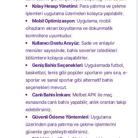
Kolay Hesap Yönetimi
: Para yatırma ve çekme
işlemleri uygulama üzerinden kolayca yapılabilir.
Mobil Optimizasyon
: Uygulama, mobil
cihazların ekran boyutlarına ve dokunmatik
kontrollere uyumludur.
Kullanıcı Dostu Arayüz
: Sade ve anlaşılır
menüler sayesinde, bahis severler istedikleri
bölümlere kolayca ulaşabilirler.
Geniş Bahis Seçenekleri
: Uygulamada futbol,
basketbol, tenis gibi popüler sporların yanı sıra, e-
sporlar ve sanal sporlar gibi alternatif bahis
seçenekleri mevcut.
Canlı Bahis İmkanı
: Melbet APK ile maç
esnasında canlı bahis yapabilir, anlık oranları takip
edebilirsiniz.
Güvenli Ödeme Yöntemleri
: Uygulama
üzerinden para yatırma ve çekme işlemlerini
güvenle gerçekleştirebilirsiniz.