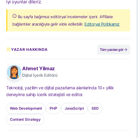
iyi oyunlar dileriz.
Bu sayfa bağımsız editöryal incelemeler içerir. Affiliate
bağlantılar aracılığıyla gelir elde edilebilir.
Editoryal Politikamız
YAZAR HAKKINDA
Tüm yazıları gör
Ahmet Yilmaz
Dijital İçerik Editörü
Teknoloji, yazilim ve dijital pazarlama alanlarinda 10+ yillik
deneyime sahip icerik stratejisti ve editor.
Web Development
PHP
JavaScript
SEO
Content Strategy