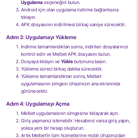
Uygulama
seçeneğini bulun.
Android için olan uygulama indirme bağlantısına
tıklayın.
APK dosyasının indirilmesi birkaç saniye sürecektir.
Adım 3: Uygulamayı Yükleme
İndirme tamamlandıktan sonra, indirilen dosyalarınızı
kontrol edin ve Melbet APK dosyasını bulun.
Dosyaya tıklayın ve
Yükle
butonuna basın.
Yükleme süreci birkaç dakika sürecektir.
Yükleme tamamlandıktan sonra, Melbet
uygulamasının simgesi cihazınızın ana ekranında
görünecektir.
Adım 4: Uygulamayı Açma
Melbet uygulamasının simgesine tıklayarak açın.
Giriş yapmanız istenebilir. Hesabınız varsa giriş yapın,
yoksa yeni bir hesap oluşturun.
Artık Melbet'in tüm hizmetlerine mobil cihazınızdan