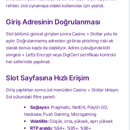
rehber, slot oynamaya odaklı kullanıcılar için yazıldı.
Giriş Adresinin Doğrulanması
Slot bölümü güncel girişten sonra Casino > Slotlar yolu ile
açılır. Doğrulanmamış adresten girilirse phishing riski ek
olarak bonus kaybı da olabiliyor. Adres çubuğunda kilit
simgesi + Let\'s Encrypt veya DigiCert sertifikası kontrolü
her seferinde yapılmalı.
Slot Sayfasına Hızlı Erişim
Giriş yaptıktan sonra üst menüden Casino > Slotlar tıklayın.
Sol sütundaki filtre paneli:
Sağlayıcı:
Pragmatic, NetEnt, Play\'n GO,
Hacksaw, Push Gaming, Microgaming
Volatilite:
Düşük, orta, yüksek, aşırı yüksek
RTP aralığı:
%94+, %95+, %96+