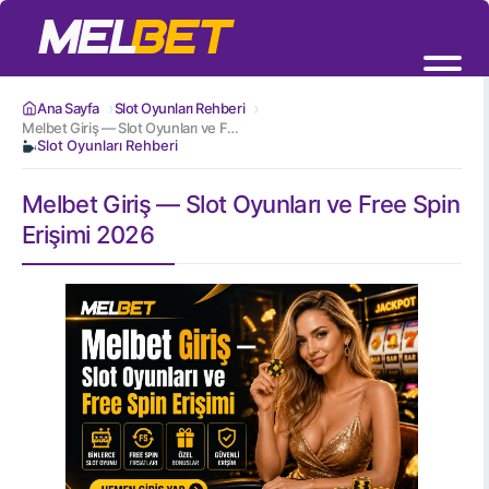
Ana Sayfa
Slot Oyunları Rehberi
Melbet Giriş — Slot Oyunları ve Free Spin Erişimi 2026
Slot Oyunları Rehberi
Melbet Giriş — Slot Oyunları ve Free Spin
Erişimi 2026