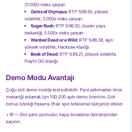
21.000x maks çarpan.
Gates of Olympus:
RTP %96.50, yüksek
volatilite, 5.000x maks çarpan.
Sugar Rush:
RTP %96.50, cluster pays
mekaniği, 5.000x maks çarpan.
Wanted Dead or a Wild:
RTP %96.38, aşırı
yüksek volatilite, Hacksaw klasiği.
Book of Dead:
RTP %96.21, yüksek volatilite,
Play\'n GO klasiği.
Demo Modu Avantajı
Çoğu slot demo modda test edilebilir. Para yatırmadan önce
mekaniği anlamak için 100-200 spin demo öneririm. Slot
bonus özelliği frekansı (free spin tetikleme) bütçenizi etkiler.
+18 — Slot şans oyunudur, kayıp kovalama davranışından
kaçının.