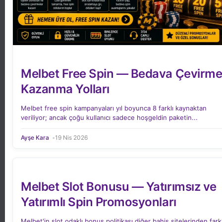
Melbet Free Spin — Bedava Çevirm
Kazanma Yolları
Melbet free spin kampanyaları yıl boyunca 8 farklı kaynaktan
veriliyor; ancak çoğu kullanıcı sadece hoşgeldin paketin...
Ayşe Kara
19 Nis 2026
Melbet Slot Bonusu — Yatırımsız ve
Yatırımlı Spin Promosyonları
Melbet'in slot odaklı bonus politikası diğer bahis sitelerinden farkl