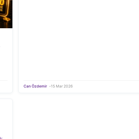
e
Can Özdemir
15 Mar 2026
ı: