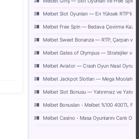
Melbet Giriş — Slot Oyunları ve Free Spin E
Melbet Slot Oyunları — En Yüksek RTP'li 2
Melbet Free Spin — Bedava Çevirme Kazan
Melbet Sweet Bonanza — RTP, Çarpan ve 
Melbet Gates of Olympus — Stratejiler ve
Melbet Aviator — Crash Oyun Nasıl Oynanır,
Melbet Jackpot Slotları — Mega Moolah, M
Melbet Slot Bonusu — Yatırımsız ve Yatırım
Melbet Bonusları - Melbet %100 400TL Fre
Melbet Casino - Masa Oyunlarını Canlı Oyn